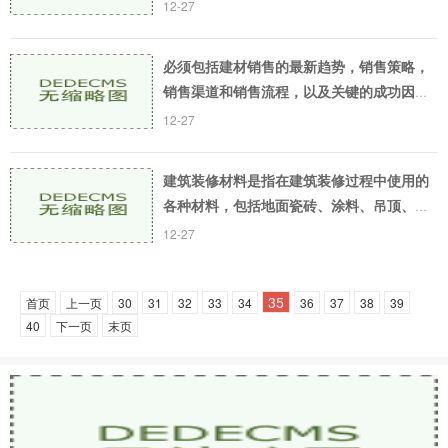
料的代表，其用途不仅仅是为了美观，还起
12-27
到防腐、防火、防蛀、防水、隔热的作用。
建筑涂料市
必须包括建材销售的最新趋势，销售策略，
销售渠道和销售流程，以及关键的成功因
素。还需要提到如何提高销售效率，强调品
12-27
牌价值，提供良好的客户服务以及未来建材
销售的发展方
建筑装修材料是指在建筑装修过程中使用的
各种材料，包括地面瓷砖、涂料、吊顶、门
窗、地板等。这些材料在室内设计中起到了
12-27
不可或缺的作用，不仅仅能够美化室内环
境，还能够起
35
首页
上一页
30
31
32
33
34
36
37
38
39
40
下一页
末页