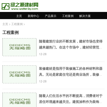
主页
新闻中心
产品展示
工程案例
解决方案
主页
>
工程案例
>
工程案例
随着建筑行业的不断发展，建材市场也变得
越来越热门。在这个市场中，建材经营范围
非常广泛，包括了木材、石材、瓷砖、沥
12-28
青、砖石、水泥、混凝土、金属建材、玻
璃、保温材料、
装修建材是指用于装修施工的各种材料和器
具。无论是家庭住宅还是商业场所，装修建
材是装修工作中不可缺少的部分。随着人们
12-28
对生活品质要求的提高，人们对于装修建材
的选择也越
随着人们生活水平的不断提高，消费者对于
居住环境越来越关注。建筑涂料作为装饰材