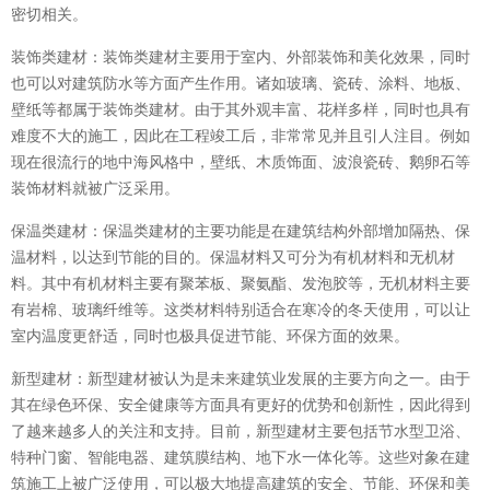
密切相关。
装饰类建材：装饰类建材主要用于室内、外部装饰和美化效果，同时
也可以对建筑防水等方面产生作用。诸如玻璃、瓷砖、涂料、地板、
壁纸等都属于装饰类建材。由于其外观丰富、花样多样，同时也具有
难度不大的施工，因此在工程竣工后，非常常见并且引人注目。例如
现在很流行的地中海风格中，壁纸、木质饰面、波浪瓷砖、鹅卵石等
装饰材料就被广泛采用。
保温类建材：保温类建材的主要功能是在建筑结构外部增加隔热、保
温材料，以达到节能的目的。保温材料又可分为有机材料和无机材
料。其中有机材料主要有聚苯板、聚氨酯、发泡胶等，无机材料主要
有岩棉、玻璃纤维等。这类材料特别适合在寒冷的冬天使用，可以让
室内温度更舒适，同时也极具促进节能、环保方面的效果。
新型建材：新型建材被认为是未来建筑业发展的主要方向之一。由于
其在绿色环保、安全健康等方面具有更好的优势和创新性，因此得到
了越来越多人的关注和支持。目前，新型建材主要包括节水型卫浴、
特种门窗、智能电器、建筑膜结构、地下水一体化等。这些对象在建
筑施工上被广泛使用，可以极大地提高建筑的安全、节能、环保和美