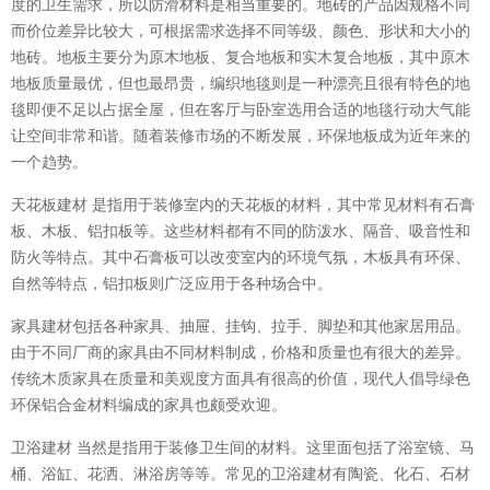
度的卫生需求，所以防滑材料是相当重要的。地砖的产品因规格不同
而价位差异比较大，可根据需求选择不同等级、颜色、形状和大小的
地砖。地板主要分为原木地板、复合地板和实木复合地板，其中原木
地板质量最优，但也最昂贵，编织地毯则是一种漂亮且很有特色的地
毯即便不足以占据全屋，但在客厅与卧室选用合适的地毯行动大气能
让空间非常和谐。随着装修市场的不断发展，环保地板成为近年来的
一个趋势。
天花板建材 是指用于装修室内的天花板的材料，其中常见材料有石膏
板、木板、铝扣板等。这些材料都有不同的防泼水、隔音、吸音性和
防火等特点。其中石膏板可以改变室内的环境气氛，木板具有环保、
自然等特点，铝扣板则广泛应用于各种场合中。
家具建材包括各种家具、抽屉、挂钩、拉手、脚垫和其他家居用品。
由于不同厂商的家具由不同材料制成，价格和质量也有很大的差异。
传统木质家具在质量和美观度方面具有很高的价值，现代人倡导绿色
环保铝合金材料编成的家具也颇受欢迎。
卫浴建材 当然是指用于装修卫生间的材料。这里面包括了浴室镜、马
桶、浴缸、花洒、淋浴房等等。常见的卫浴建材有陶瓷、化石、石材