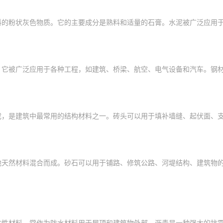
料的粉状灰色物质。它的主要成分是熟料和适量的石膏。水泥被广泛应用
。它被广泛应用于各种工程，如建筑、桥梁、航空、电气设备和汽车。钢
成，是建筑中最常用的结构材料之一。砖头可以用于填补墙缝、起伏面、
他天然材料混合而成。砂石可以用于铺路、修筑公路、河堤结构、建筑物
粘性材料，常作为防水材料用于屋顶和建筑物外部。沥青是一种强大的抗