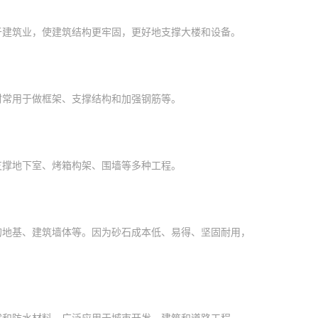
于建筑业，使建筑结构更牢固，更好地支撑大楼和设备。
材常用于做框架、支撑结构和加强钢筋等。
支撑地下室、烤箱构架、围墙等多种工程。
的地基、建筑墙体等。因为砂石成本低、易得、坚固耐用，
震和防水材料，广泛应用于城市开发、建筑和道路工程。