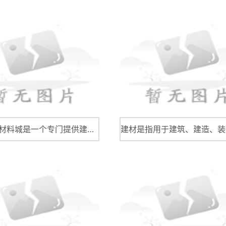
建筑装饰材料城是一个专门提供建筑装饰材料销售和展示的商业综合体，包括室内装修、家居用品、园艺园林、建筑工程等各个方面。建筑装饰材料城收集了各类建筑装饰材料，能够为