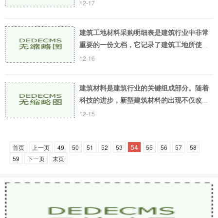
材料是一种由金属元素制成的建筑材料。它
12-17
们通常具有比其他类型的建筑材料更强的重
量承载能
建筑工地材料采购明细表是建筑行业中非常
重要的一份文档，它记录了建筑工地所使用
的各种材料的详细信息，包括数量、单价、
12-16
总价等，有助于工程进度的顺利推进和材料
成本的控制
建筑材料是建筑行业的关键组成部分。随着
科技的进步，新型建筑材料的出现不仅改善
了建筑品质，也使建筑行业成为更加环保和
12-15
可持续发展的领域。以下是十大新型建筑材
料的介绍：
54
首页
上一页
49
50
51
52
53
55
56
57
58
59
下一页
末页