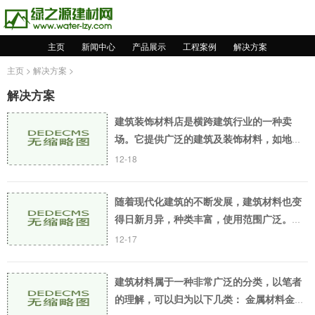
主页
新闻中心
产品展示
工程案例
解决方案
主页
>
解决方案
>
解决方案
建筑装饰材料店是横跨建筑行业的一种卖
场。它提供广泛的建筑及装饰材料，如地
板、瓷砖、壁纸、涂料、油漆、五金配件、
12-18
卫浴等等。作为一个完整的装饰产品拥有
者，不单单销售商
随着现代化建筑的不断发展，建筑材料也变
得日新月异，种类丰富，使用范围广泛。建
筑材料是建筑工程中不可缺少的重要部分，
12-17
其材料质量直接影响着工程的质量和使用寿
命。本文将
建筑材料属于一种非常广泛的分类，以笔者
的理解，可以归为以下几类： 金属材料金属