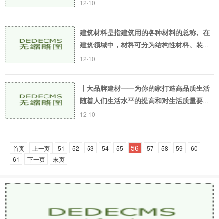
资质证书的企业，才可以承担各种规模的建
12-10
筑工程。建筑工程资质证书是企业参与市场
竞争的重要
建筑材料是指建筑用的各种材料的总称。在
建筑领域中，材料可分为结构性材料、装饰
材料和基础材料等不同类型。 结构性材料结
12-10
构性材料是构成建筑结构的部分。这类材料
包括木材
十大品牌建材——为你的家打造高品质生活
随着人们生活水平的提高和对生活质量要求
的增强，家装建材的市场也日益活跃起来。
12-10
建材市场呈现出令人瞩目的增长趋势，品牌
建材也如雨
56
首页
上一页
51
52
53
54
55
57
58
59
60
61
下一页
末页