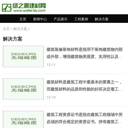
主页
新闻中心
产品展示
工程案例
解决方案
主页
>
解决方案
>
解决方案
建筑装修装饰材料是指用于装饰建筑物内部
或外部，增强建筑物美观度、实用性以及寿
命的材料。而建筑装修装饰材料有很多种
12-11
类，这篇文章将介绍其中主要的几种。 木材
类材料作为
建筑材料是建筑工程中最基本的要素之一，
而建筑材料的品质和性能的好坏决定着工程
质量和使用寿命。建筑材料的种类繁多，其
12-10
中最为常用的材料便是沙子和石子。沙子是
一种细粒状
建筑工程资质证书是指在建筑工程领域中所
必须的符合规定的资质证书。持有建筑工程